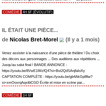
COMÉDIE
4H 6F (ÉVOLUTIF)
IL ÉTAIT UNE PIÈCE...
de
Nicolas Bret-Morel
(Il y a 1 mois)
Venez assister à la naissance d'une pièce de théâtre ! Du choix
des décors aux personnages ... Des auditions aux répétitions ...
Jusqu'au salut final ! BANDE ANNONCE :
https://youtu.be/8VwE1IMzfQ4?si=Bst2QdSAnjfaIoXy
CAPTATION COMPLÈTE : https://youtu.be/gb4AkGp8fiw?
si=xmOoxrqAqxi6iCGD Écrite et mise en scène par...
COMÉDIE
1H 6F