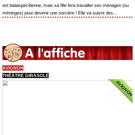
est balaispécifienne, mais sa fille fera travailler ses ménages (ou
méninges) pour devenir une sorcière ! Elle va suivre des...
AVIGNON
THÉÂTRE GIRASOLE
AVIGNON