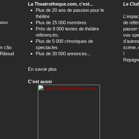
La Theatrotheque.com, c'est...
Le Clu
Plus de 20 ans de passion pour le
théâtre
L'espa
Plus de 25 000 membres
de réfé
ation
Près de 8 000 textes de théâtre
passer 
référencés;
vos spe
Plus de 5 000 chroniques de
d'autre
om c§o
spectacles
scène, 
-Riboud
Plus de 30 000 annonces...
!
Rejoign
En savoir plus
C'est aussi