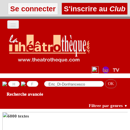
Se connecter
S'inscrire au
Club
ACCUEIL
LES TEXTES
À L'AFFICHE
LES ANNONCES
Recherche avancée
LE CLUB
Filtrer par genres
▼