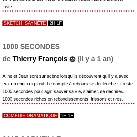
juste...
SKETCH, SAYNÈTE
2H 1F
1000 SECONDES
de
Thierry François
(Il y a 1 an)
Aline et Jean sont sur scène lorsqu’ils découvrent qu’il y a avec
eux un engin explosif. Le compte à rebours se déclenche ; il reste
1000 secondes pour agir, sauver sa vie, s’aimer, se déchirer...
1000 secondes riches en rebondissements, frissons et rires.
COMÉDIE DRAMATIQUE
1H 1F