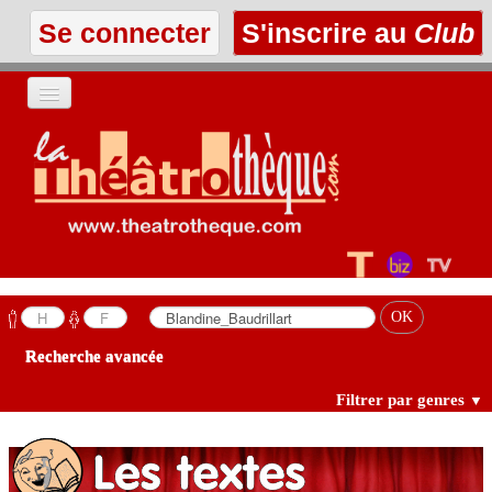
Se connecter
S'inscrire au
Club
ACCUEIL
LES TEXTES
À L'AFFICHE
LES ANNONCES
Recherche avancée
LE CLUB
Filtrer par genres
▼