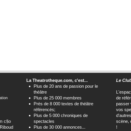
La Theatrotheque.com, c'est...
Le Clu
Plus de 20 ans de passion pour le
théâtre
L'espa
Plus de 25 000 membres
de réfé
ation
Près de 8 000 textes de théâtre
passer 
référencés;
vos spe
Plus de 5 000 chroniques de
d'autre
om c§o
spectacles
scène, 
-Riboud
Plus de 30 000 annonces...
!