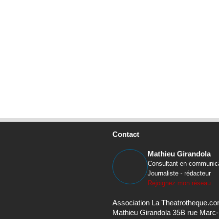
Contact
Mathieu Girandola
Consultant en communic
Journaliste - rédacteur
Rejoignez mon réseau
Association La Theatrotheque.c
Mathieu Girandola 35B rue Marc