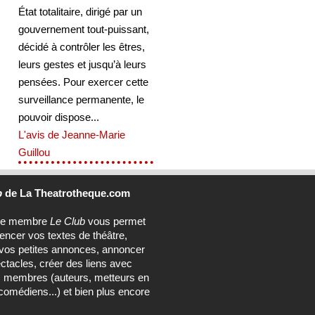
État totalitaire, dirigé par un
gouvernement tout-puissant,
décidé à contrôler les êtres,
leurs gestes et jusqu’à leurs
pensées. Pour exercer cette
surveillance permanente, le
pouvoir dispose...
L'avis de Jeanne-Marie
Guillou
b
de La Theatrotheque.com
ce membre
Le Club
vous permet
rencer vos textes de théâtre,
vos petites annonces, annoncer
ctacles, créer des liens avec
s membres (auteurs, metteurs en
comédiens...) et bien plus encore