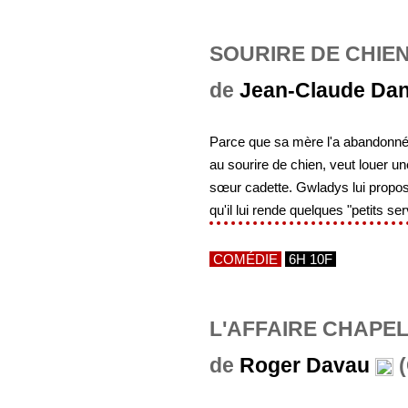
SOURIRE DE CHIE
de
Jean-Claude Da
Parce que sa mère l'a abandonné 
au sourire de chien, veut louer 
sœur cadette. Gwladys lui propos
qu'il lui rende quelques "petits ser
COMÉDIE
6H 10F
L'AFFAIRE CHAPE
de
Roger Davau
(