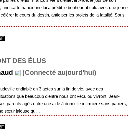
par les clients, François vient d'enlever Alice, le jour de son
e; une cartomancienne lui a prédit le bonheur absolu avec une jeune
célérer le cours du destin, anticiper les projets de la fatalité. Sous
3F
ONT DES ÉLUS
naud
(Connecté aujourd'hui)
audeville endiablé en 3 actes sur la fin de vie, avec des
ituations que beaucoup d'entre nous ont vécu ou vivront. Jean-
es parents âgés entre une aide à domicile-infirmière sans papiers,
e sœur jalouse qui...
3F