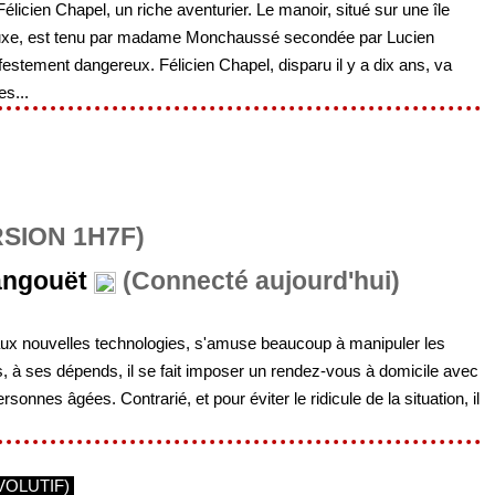
élicien Chapel, un riche aventurier. Le manoir, situé sur une île
e luxe, est tenu par madame Monchaussé secondée par Lucien
festement dangereux. Félicien Chapel, disparu il y a dix ans, va
es...
RSION 1H7F)
angouët
(Connecté aujourd'hui)
 aux nouvelles technologies, s'amuse beaucoup à manipuler les
 à ses dépends, il se fait imposer un rendez-vous à domicile avec
onnes âgées. Contrarié, et pour éviter le ridicule de la situation, il
VOLUTIF)