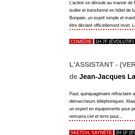
L’action se déroule au manoir de F
isolée et transformé en hôtel d
Bonpain, un esprit simple et mani
être déclaré officiellement mort. L
COMÉDIE
1H 7F (ÉVOLUTIF)
L'ASSISTANT - (VE
de
Jean-Jacques L
Paul, quinquagénaire réfractaire
démarcheurs téléphoniques. Mais,
un expert en équipements pour pers
remuera ciel et terre pour...
SKETCH, SAYNÈTE
2H 1F (É