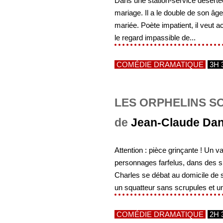
Dans une station-service désertée 
mariage. Il a le double de son âg
mariée. Poète impatient, il veut ac
le regard impassible de...
COMÉDIE DRAMATIQUE
3H 
LES ORPHELINS S
de
Jean-Claude Da
Attention : pièce grinçante ! Un v
personnages farfelus, dans des s
Charles se débat au domicile de s
un squatteur sans scrupules et un
COMÉDIE DRAMATIQUE
2H 