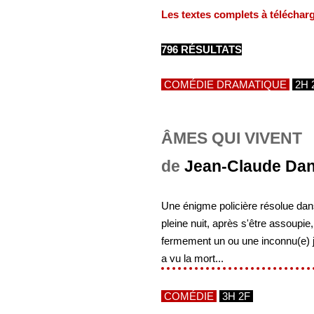
Les textes complets à téléchar
796 RÉSULTATS
COMÉDIE DRAMATIQUE
2H 
ÂMES QUI VIVENT
de
Jean-Claude Da
Une énigme policière résolue dans
pleine nuit, après s'être assoupie,
fermement un ou une inconnu(e) ju
a vu la mort...
COMÉDIE
3H 2F