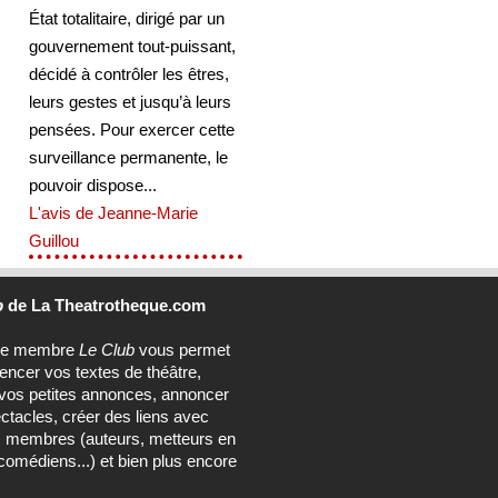
État totalitaire, dirigé par un
gouvernement tout-puissant,
décidé à contrôler les êtres,
leurs gestes et jusqu’à leurs
pensées. Pour exercer cette
surveillance permanente, le
pouvoir dispose...
L'avis de Jeanne-Marie
Guillou
b
de La Theatrotheque.com
ce membre
Le Club
vous permet
rencer vos textes de théâtre,
vos petites annonces, annoncer
ctacles, créer des liens avec
s membres (auteurs, metteurs en
comédiens...) et bien plus encore