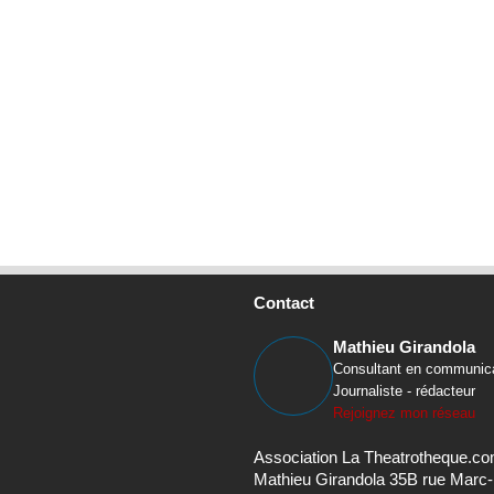
Contact
Mathieu Girandola
Consultant en communic
Journaliste - rédacteur
Rejoignez mon réseau
Association La Theatrotheque.c
Mathieu Girandola 35B rue Marc