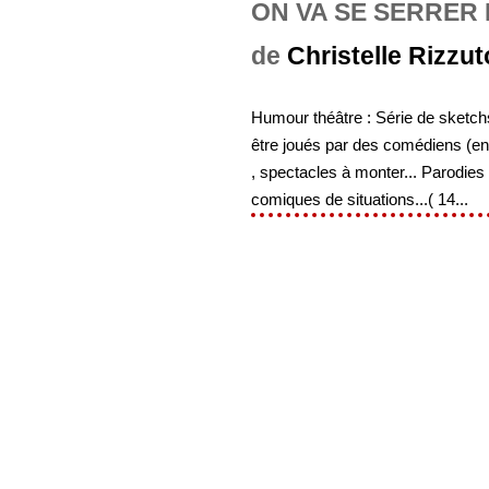
ON VA SE SERRER
de
Christelle Rizzut
Humour théâtre : Série de sketchs
être joués par des comédiens (ent
, spectacles à monter... Parodies
comiques de situations...( 14...