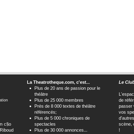
La Theatrotheque.com, c'est...
Le Clu
Plus de 20 ans de passion pour le
théâtre
L'espa
Plus de 25 000 membres
de réfé
ation
Près de 8 000 textes de théâtre
passer 
référencés;
vos spe
Plus de 5 000 chroniques de
d'autre
om c§o
spectacles
scène, 
-Riboud
Plus de 30 000 annonces...
!