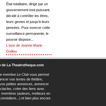
État totalitaire, dirigé par un
gouvernement tout-puissant,
décidé à contrôler les êtres,
leurs gestes et jusqu’à leurs
pensées. Pour exercer cette
surveillance permanente, le
pouvoir dispose...
L'avis de Jeanne-Marie
Guillou
b
de La Theatrotheque.com
ce membre
Le Club
vous permet
rencer vos textes de théâtre,
vos petites annonces, annoncer
ctacles, créer des liens avec
s membres (auteurs, metteurs en
comédiens...) et bien plus encore