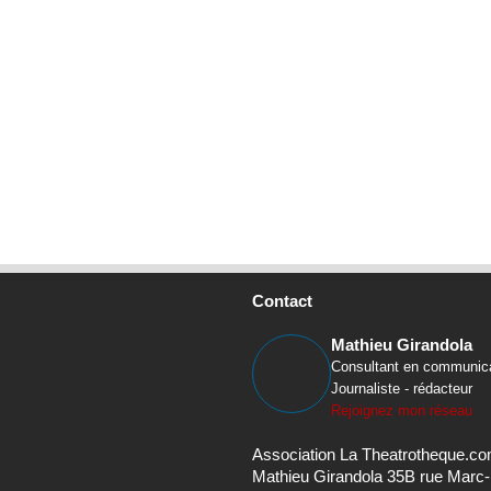
Contact
Mathieu Girandola
Consultant en communic
Journaliste - rédacteur
Rejoignez mon réseau
Association La Theatrotheque.c
Mathieu Girandola 35B rue Marc