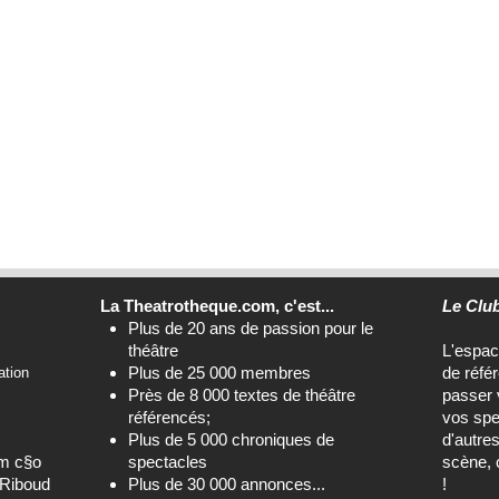
La Theatrotheque.com, c'est...
Le Clu
Plus de 20 ans de passion pour le
théâtre
L'espa
Plus de 25 000 membres
de réfé
ation
Près de 8 000 textes de théâtre
passer 
référencés;
vos spe
Plus de 5 000 chroniques de
d'autre
om c§o
spectacles
scène, 
-Riboud
Plus de 30 000 annonces...
!