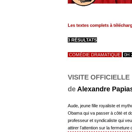
Les textes complets à téléchar
3 RÉSULTATS
COMÉDIE DRAMATIQUE
0H 
VISITE OFFICIELLE
de
Alexandre Papia
Aude, jeune fille royaliste et my
Obama qui va passer à côté et dont
professeur et syndicaliste qui veut
attirer l'attention sur la fermeture 