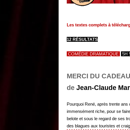
Les textes complets à téléchar
12 RÉSULTATS
COMÉDIE DRAMATIQUE
5H 
MERCI DU CADEA
de
Jean-Claude Mar
Pourquoi René, après trente ans d
immensément riche, pour se faire
belote et sous le regard de ses tr
des blagues aux touristes et crai