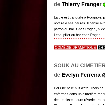
de
Thierry Franger
La vie est tranquille à Pougnole,
notaire à ses heures. Il pense av
patron du bar "Chez Roger", ni de 
Léon, pilier du bar chez Roger,...
COMÉDIE DRAMATIQUE
1H 
SOUK AU CIMETIÈ
de
Evelyn Ferreira
Par une belle nuit d’été, Thaïs et
enfermés dans un cimetière marin.
décomplexé. Leurs rêveries respec