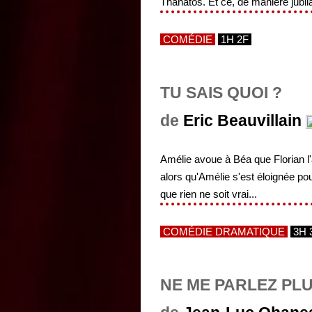
Thanatos. Et ce, de manière jubila
COMÉDIE
1H 2F
TU SAIS QUOI ?
de
Eric Beauvillain
Amélie avoue à Béa que Florian l'a
alors qu'Amélie s'est éloignée pou
que rien ne soit vrai...
COMÉDIE DRAMATIQUE
3H 
NE ME PARLEZ PL