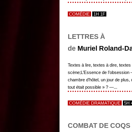
COMÉDIE
1H 1F
LETTRES À
de
Muriel Roland-D
Textes à lire, textes à dire, text
scène;L’Essence de l’obsession 
chambre d’hôtel, un jour de plu
tout était possible » ? —...
COMÉDIE DRAMATIQUE
5H 
COMBAT DE COQS