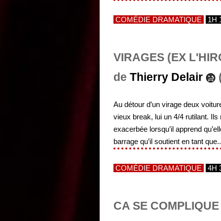
COMÉDIE DRAMATIQUE
1H 
VIRAGES (EX L'HI
de
Thierry Delair
(
Au détour d’un virage deux voitu
vieux break, lui un 4/4 rutilant. 
exacerbée lorsqu’il apprend qu’ell
barrage qu’il soutient en tant que..
COMÉDIE DRAMATIQUE
4H 
CA SE COMPLIQUE