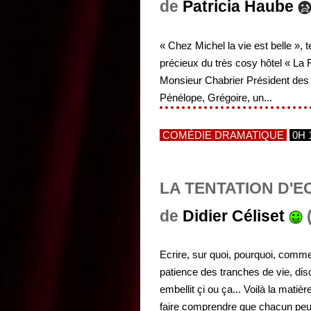
de
Patricia Haube
« Chez Michel la vie est belle », 
précieux du très cosy hôtel « La R
Monsieur Chabrier Président des 
Pénélope, Grégoire, un...
COMÉDIE DRAMATIQUE
0H 
LA TENTATION D'E
de
Didier Céliset
(
Ecrire, sur quoi, pourquoi, com
patience des tranches de vie, di
embellit çi ou ça... Voilà la mat
faire comprendre que chacun peut a