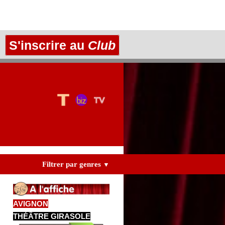
S'inscrire au
Club
Filtrer par genres
▼
AVIGNON
THÉÂTRE GIRASOLE