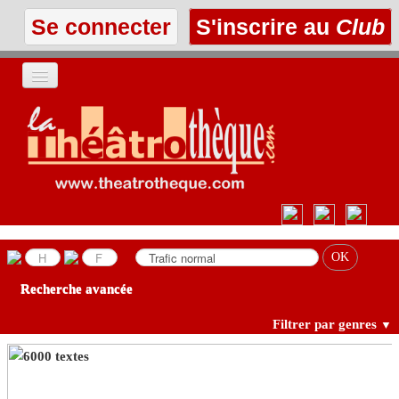
Se connecter
S'inscrire au
Club
ACCUEIL
LES TEXTES
À L'AFFICHE
LES ANNONCES
Recherche avancée
LE CLUB
Filtrer par genres
▼