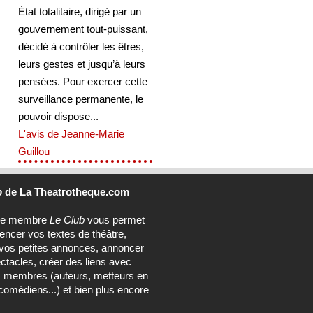
État totalitaire, dirigé par un
gouvernement tout-puissant,
décidé à contrôler les êtres,
leurs gestes et jusqu’à leurs
pensées. Pour exercer cette
surveillance permanente, le
pouvoir dispose...
L'avis de Jeanne-Marie
Guillou
b
de La Theatrotheque.com
ce membre
Le Club
vous permet
rencer vos textes de théâtre,
vos petites annonces, annoncer
ctacles, créer des liens avec
s membres (auteurs, metteurs en
comédiens...) et bien plus encore