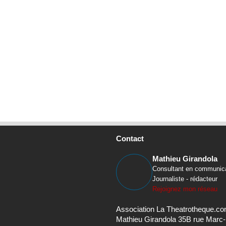
Contact
Mathieu Girandola
Consultant en communic
Journaliste - rédacteur
Rejoignez mon réseau
Association La Theatrotheque.c
Mathieu Girandola 35B rue Marc