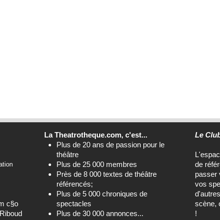
La Theatrotheque.com, c'est...
Le Clu
Plus de 20 ans de passion pour le
théâtre
L'espa
Plus de 25 000 membres
de réfé
ation
Près de 8 000 textes de théâtre
passer 
référencés;
vos spe
Plus de 5 000 chroniques de
d'autre
om c§o
spectacles
scène, 
-Riboud
Plus de 30 000 annonces...
!