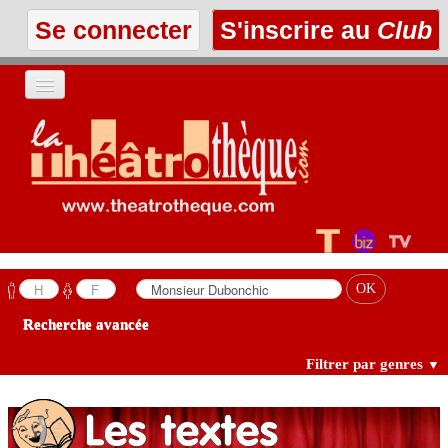
Se connecter
S'inscrire au
Club
ACCUEIL
LES TEXTES
À L'AFFICHE
LES ANNONCES
Recherche avancée
LE CLUB
Filtrer par genres
▼