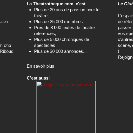
La Theatrotheque.com, c'est...
Le Clu
Plus de 20 ans de passion pour le
théâtre
L'espa
Plus de 25 000 membres
de réfé
ation
Près de 8 000 textes de théâtre
passer 
référencés;
vos spe
Plus de 5 000 chroniques de
d'autre
om c§o
spectacles
scène, 
-Riboud
Plus de 30 000 annonces...
!
Rejoign
En savoir plus
C'est aussi