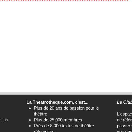
La Theatrotheque.com, c'est...
Le Clu
Plus de 20 ans de passion pour le
théâtre
L'espa
Plus de 25 000 membres
de réfé
ation
Près de 8 000 textes de théâtre
passer 
référencés;
vos spe