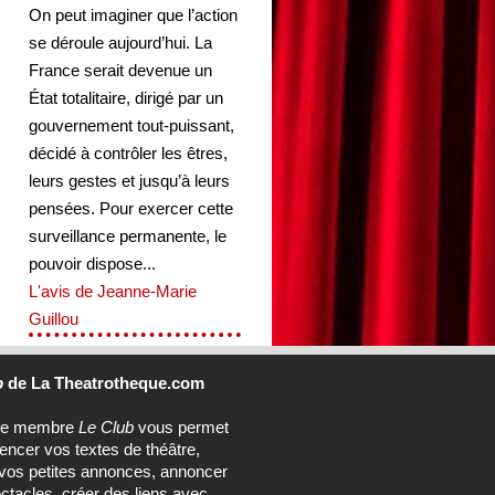
On peut imaginer que l’action
se déroule aujourd’hui. La
France serait devenue un
État totalitaire, dirigé par un
gouvernement tout-puissant,
décidé à contrôler les êtres,
leurs gestes et jusqu’à leurs
pensées. Pour exercer cette
surveillance permanente, le
pouvoir dispose...
L'avis de Jeanne-Marie
Guillou
b
de La Theatrotheque.com
ce membre
Le Club
vous permet
rencer vos textes de théâtre,
vos petites annonces, annoncer
ctacles, créer des liens avec