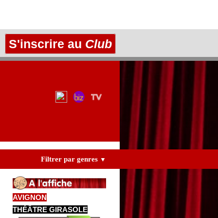
S'inscrire au
Club
Filtrer par genres
▼
AVIGNON
THÉÂTRE GIRASOLE