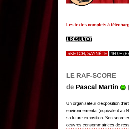
Les textes complets à téléchar
1 RÉSULTAT
SKETCH, SAYNÈTE
4H 0F (É
LE RAF-SCORE
de
Pascal Martin
(
Un organisateur d'exposition d'ar
environnemental (équivalent au Nu
sa future exposition. Son score e
oeuvres consommatrices de ress