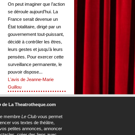
On peut imaginer que l’action
se déroule aujourd’hui. La
France serait devenue un
État totalitaire, dirigé par un
gouvernement tout-puissant,
décidé à contrôler les êtres,
leurs gestes et jusqu’à leurs
pensées. Pour exercer cette
surveillance permanente, le
pouvoir dispose...
L'avis de Jeanne-Marie
Guillou
b
de La Theatrotheque.com
ce membre
Le Club
vous permet
rencer vos textes de théâtre,
vos petites annonces, annoncer
ctacles, créer des liens avec