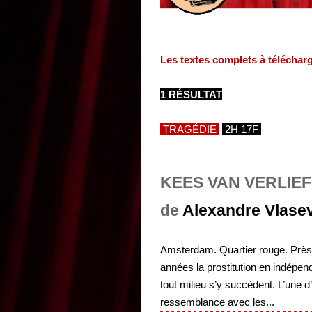
Les textes complets à téléchar
1 RÉSULTAT
TRAGÉDIE
2H 17F
KEES VAN VERLIE
de
Alexandre Vlase
Amsterdam. Quartier rouge. Près d
années la prostitution en indépe
tout milieu s’y succèdent. L’une 
ressemblance avec les...