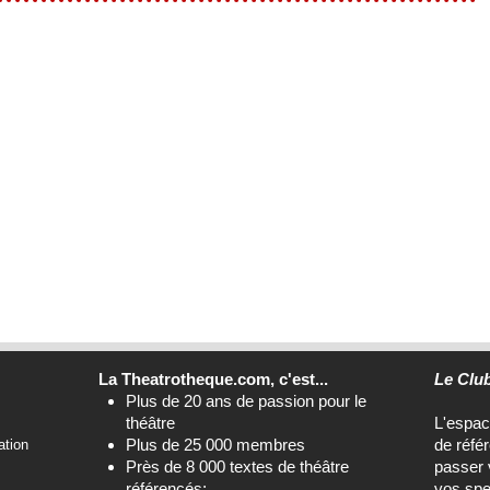
La Theatrotheque.com, c'est...
Le Clu
Plus de 20 ans de passion pour le
théâtre
L'espa
Plus de 25 000 membres
de réfé
ation
Près de 8 000 textes de théâtre
passer 
référencés;
vos spe