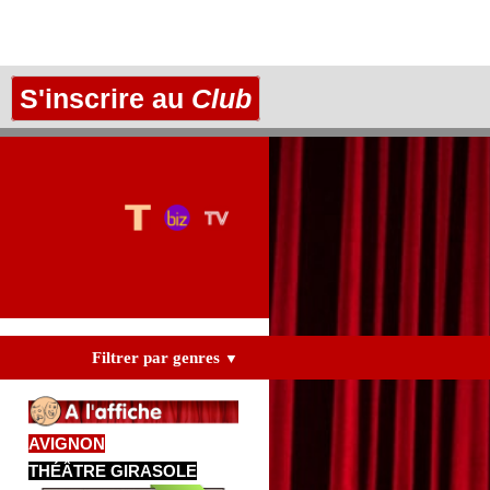
S'inscrire au
Club
Filtrer par genres
▼
AVIGNON
THÉÂTRE GIRASOLE