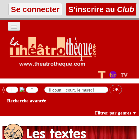
Se connecter
S'inscrire au
Club
ACCUEIL
LES TEXTES
À L'AFFICHE
LES ANNONCES
Recherche avancée
LE CLUB
Filtrer par genres
▼