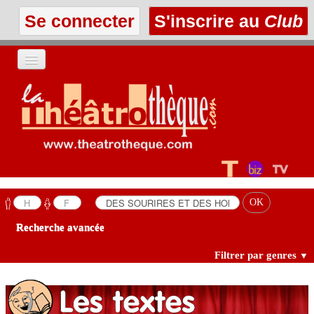
Se connecter
S'inscrire au
Club
ACCUEIL
LES TEXTES
À L'AFFICHE
LES ANNONCES
Recherche avancée
LE CLUB
Filtrer par genres
▼