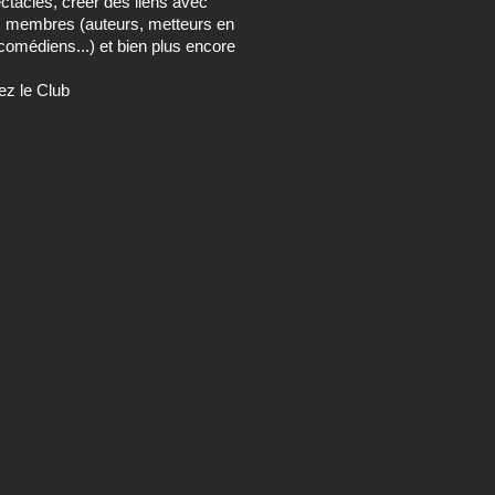
ctacles, créer des liens avec
s membres (auteurs, metteurs en
comédiens...) et bien plus encore
ez le Club