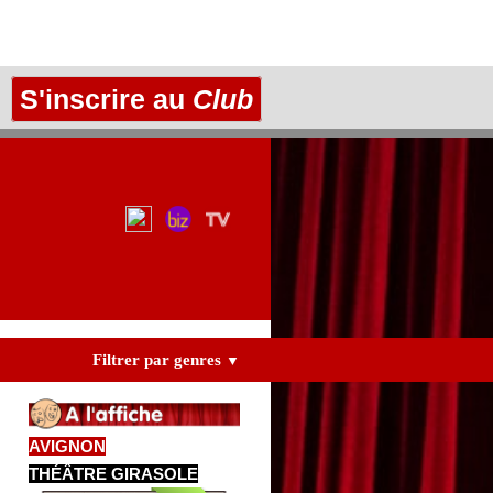
S'inscrire au
Club
Filtrer par genres
▼
AVIGNON
THÉÂTRE GIRASOLE