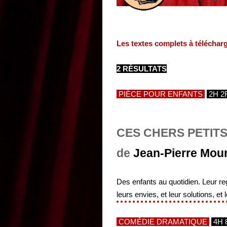
Les textes complets à téléchar
2 RÉSULTATS
PIÈCE POUR ENFANTS
2H 2
CES CHERS PETIT
de
Jean-Pierre Mou
Des enfants au quotidien. Leur reg
leurs envies, et leur solutions, et 
COMÉDIE DRAMATIQUE
4H 