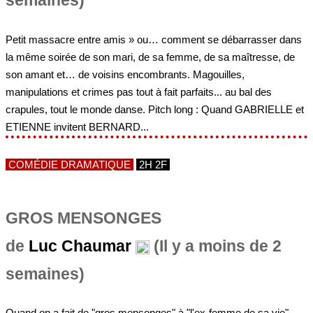
semaines)
Petit massacre entre amis » ou… comment se débarrasser dans
la même soirée de son mari, de sa femme, de sa maîtresse, de
son amant et… de voisins encombrants. Magouilles,
manipulations et crimes pas tout à fait parfaits... au bal des
crapules, tout le monde danse. Pitch long : Quand GABRIELLE et
ETIENNE invitent BERNARD...
COMÉDIE DRAMATIQUE
2H 2F
GROS MENSONGES
de
Luc Chaumar
(Il y a moins de 2
semaines)
Quand on a fait de "gros mensonges" à "l'ex-femme de sa vie",