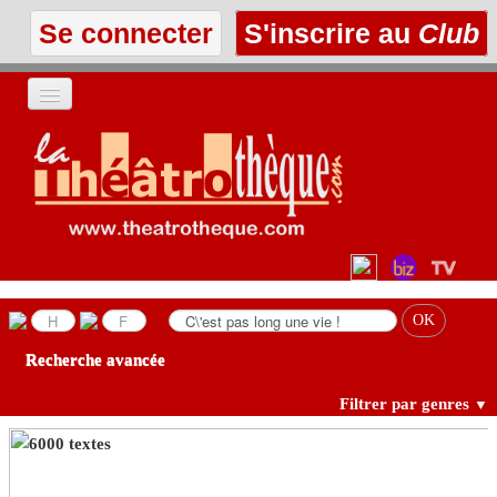
Se connecter
S'inscrire au
Club
ACCUEIL
LES TEXTES
À L'AFFICHE
LES ANNONCES
Recherche avancée
LE CLUB
Filtrer par genres
▼