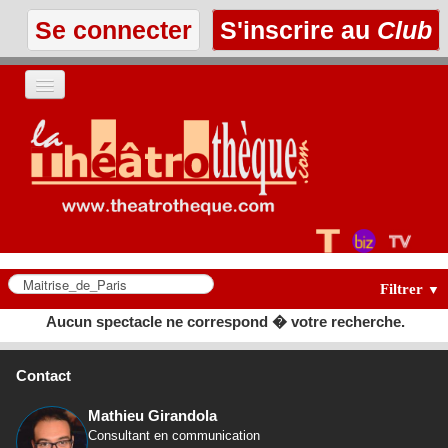
Se connecter
S'inscrire au
Club
ACCUEIL
LES TEXTES
À L'AFFICHE
LES ANNONCES
Filtrer
▼
Aucun spectacle ne correspond � votre recherche.
LE CLUB
Contact
Mathieu Girandola
Consultant en communication