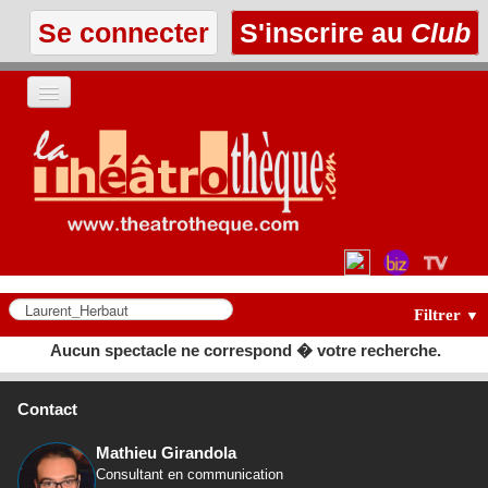
Se connecter
S'inscrire au
Club
ACCUEIL
LES TEXTES
À L'AFFICHE
LES ANNONCES
Filtrer
▼
Aucun spectacle ne correspond � votre recherche.
LE CLUB
Contact
Mathieu Girandola
Consultant en communication