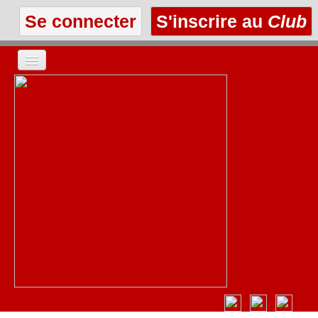
Se connecter
S'inscrire au
Club
ACCUEIL
LES TEXTES
À L'AFFICHE
LES ANNONCES
LE CLUB