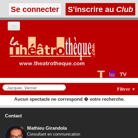
Se connecter
S'inscrire au
Club
ACCUEIL
LES TEXTES
À L'AFFICHE
LES ANNONCES
Filtrer
▼
Aucun spectacle ne correspond � votre recherche.
LE CLUB
Contact
Mathieu Girandola
Consultant en communication