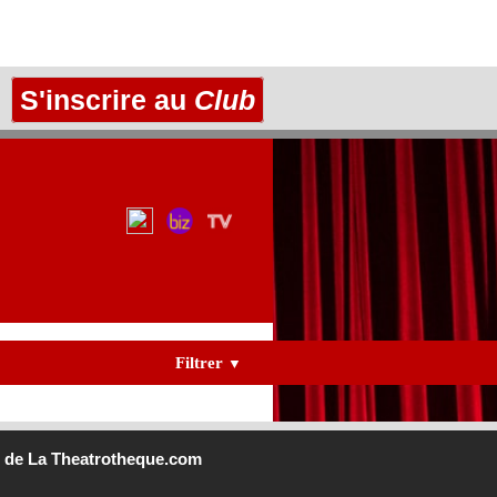
S'inscrire au
Club
Filtrer
▼
b
de La Theatrotheque.com