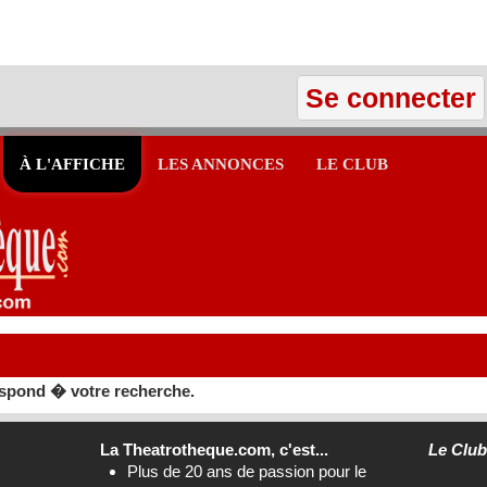
Se connecter
À L'AFFICHE
LES ANNONCES
LE CLUB
spond � votre recherche.
La Theatrotheque.com, c'est...
Le Clu
Plus de 20 ans de passion pour le