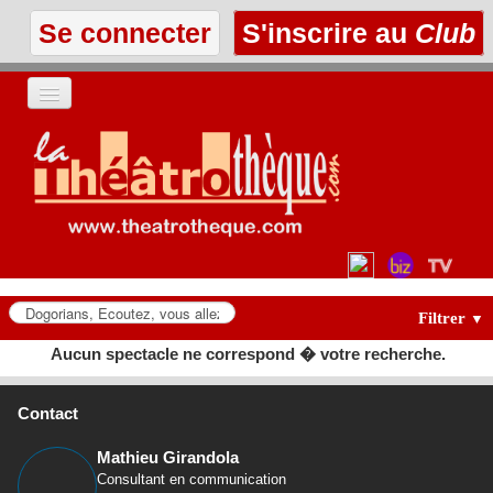
Se connecter
S'inscrire au
Club
ACCUEIL
LES TEXTES
À L'AFFICHE
LES ANNONCES
Filtrer
▼
Aucun spectacle ne correspond � votre recherche.
LE CLUB
Contact
Mathieu Girandola
Consultant en communication