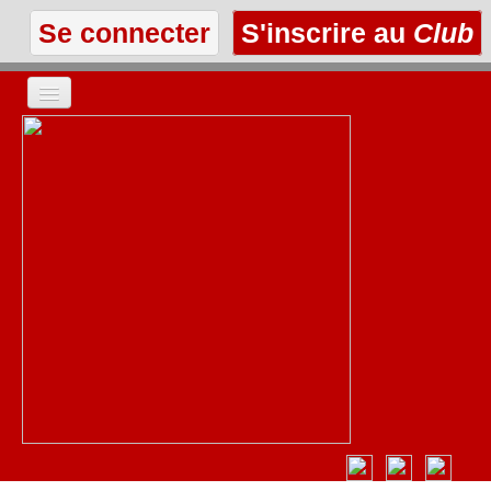
Se connecter
S'inscrire au
Club
ACCUEIL
LES TEXTES
À L'AFFICHE
LES ANNONCES
LE CLUB