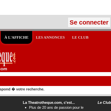
Se connecter
À L'AFFICHE
LES ANNONCES
LE CLUB
spond � votre recherche.
La Theatrotheque.com, c'est...
Le Clu
Plus de 20 ans de passion pour le