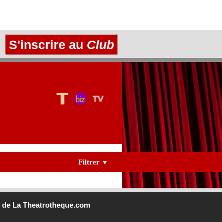
S'inscrire au
Club
Filtrer
▼
b
de La Theatrotheque.com