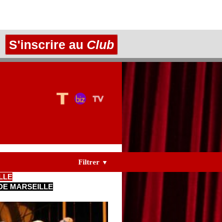
S'inscrire au
Club
Filtrer
▼
LLE
DE MARSEILLE