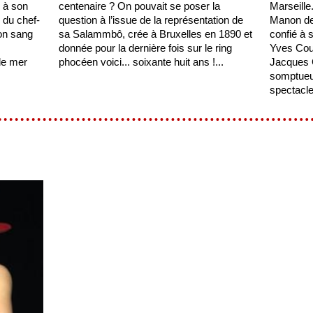
 à son
centenaire ? On pouvait se poser la
Marseille
 du chef-
question à l’issue de la représentation de
Manon de
on sang
sa Salammbô, crée à Bruxelles en 1890 et
confié à 
donnée pour la dernière fois sur le ring
Yves Cou
de mer
phocéen voici... soixante huit ans !...
Jacques 
somptueux
spectacle