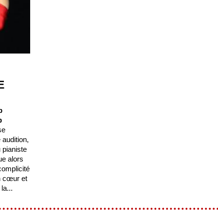
E
b
b
se
 audition,
 pianiste
ue alors
omplicité
n cœur et
a...