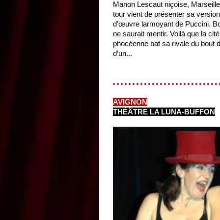
Manon Lescaut niçoise, Marseille
tour vient de présenter sa version
d’œuvre larmoyant de Puccini. B
ne saurait mentir. Voilà que la cité
phocéenne bat sa rivale du bout 
d’un...
AVIGNON
THÉÂTRE LA LUNA-BUFFON