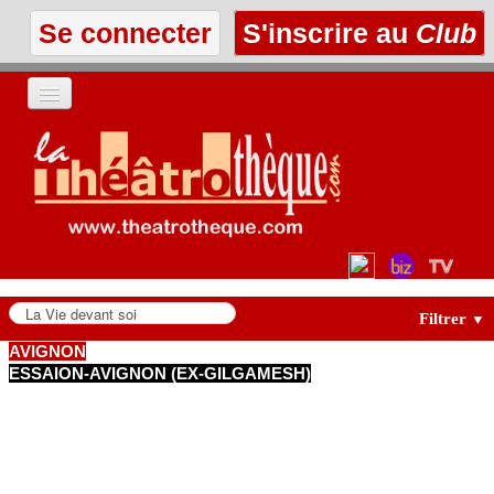
Se connecter
S'inscrire au
Club
ACCUEIL
LES TEXTES
À L'AFFICHE
LES ANNONCES
Filtrer
▼
AVIGNON
ESSAION-AVIGNON (EX-GILGAMESH)
LE CLUB