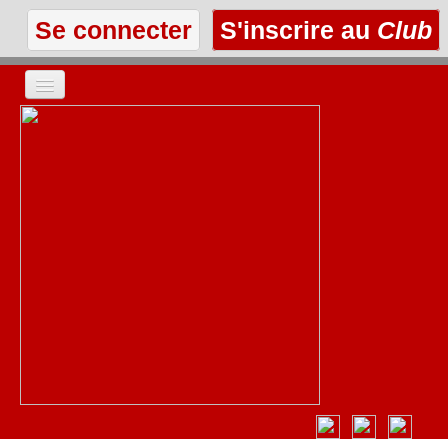
Se connecter
S'inscrire au
Club
ACCUEIL
LES TEXTES
À L'AFFICHE
LES ANNONCES
LE CLUB