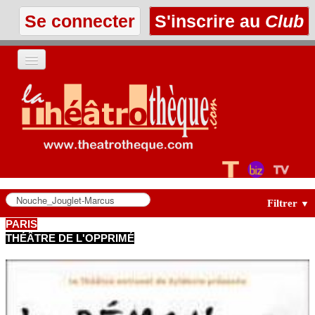
Se connecter
S'inscrire au
Club
ACCUEIL
LES TEXTES
À L'AFFICHE
LES ANNONCES
Filtrer
▼
PARIS
THÉÂTRE DE L'OPPRIMÉ
LE CLUB