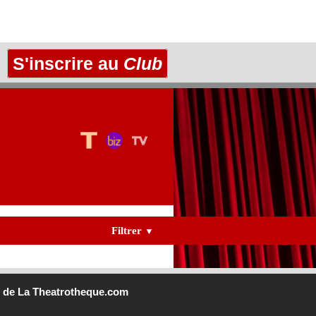
S'inscrire au
Club
Filtrer
▼
b
de La Theatrotheque.com