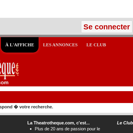
Se connecter
À L'AFFICHE
LES ANNONCES
LE CLUB
spond � votre recherche.
La Theatrotheque.com, c'est...
Le Clu
Plus de 20 ans de passion pour le