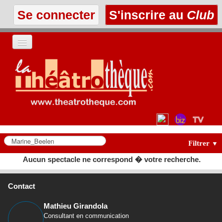
Se connecter
S'inscrire au
Club
ACCUEIL
LES TEXTES
À L'AFFICHE
LES ANNONCES
Filtrer
▼
Aucun spectacle ne correspond � votre recherche.
LE CLUB
Contact
Mathieu Girandola
Consultant en communication