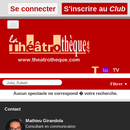
Se connecter
S'inscrire au
Club
ACCUEIL
LES TEXTES
À L'AFFICHE
LES ANNONCES
Filtrer
▼
Aucun spectacle ne correspond � votre recherche.
LE CLUB
Contact
Mathieu Girandola
Consultant en communication