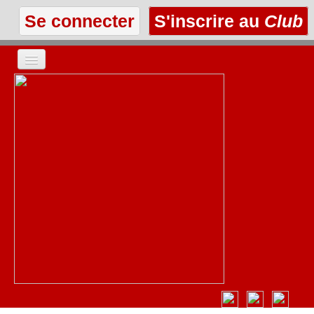
Se connecter
S'inscrire au
Club
ACCUEIL
LES TEXTES
À L'AFFICHE
LES ANNONCES
LE CLUB