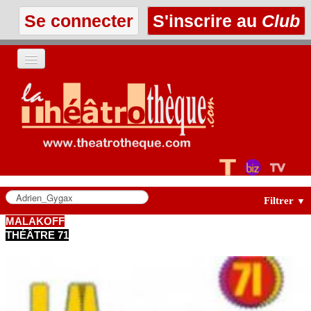
Se connecter
S'inscrire au
Club
ACCUEIL
LES TEXTES
À L'AFFICHE
LES ANNONCES
Filtrer
▼
MALAKOFF
THÉÂTRE 71
LE CLUB