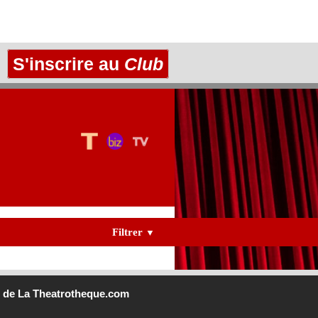
S'inscrire au
Club
Filtrer
▼
b
de La Theatrotheque.com