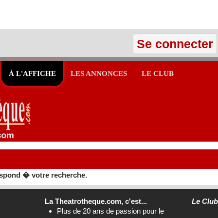
Se connecter
À L'AFFICHE
LES ANNONCES
LE CLUB
spond � votre recherche.
La Theatrotheque.com, c'est...
Le Clu
Plus de 20 ans de passion pour le