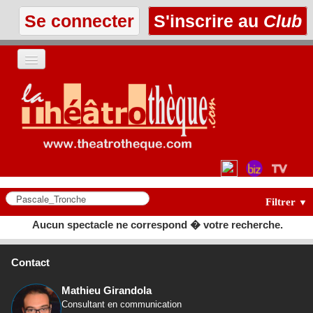
Se connecter
S'inscrire au
Club
ACCUEIL
LES TEXTES
À L'AFFICHE
LES ANNONCES
Filtrer
▼
Aucun spectacle ne correspond � votre recherche.
LE CLUB
Contact
Mathieu Girandola
Consultant en communication