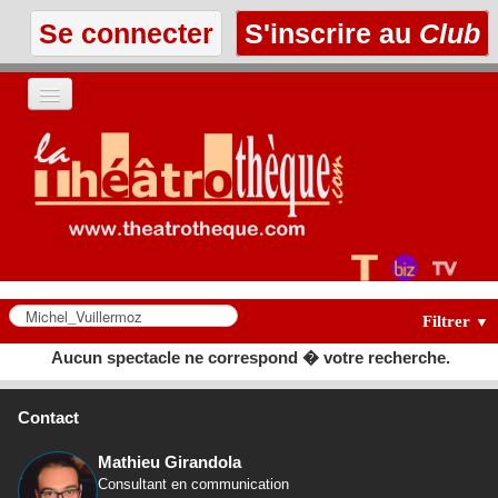
Se connecter
S'inscrire au
Club
ACCUEIL
LES TEXTES
À L'AFFICHE
LES ANNONCES
Filtrer
▼
Aucun spectacle ne correspond � votre recherche.
LE CLUB
Contact
Mathieu Girandola
Consultant en communication