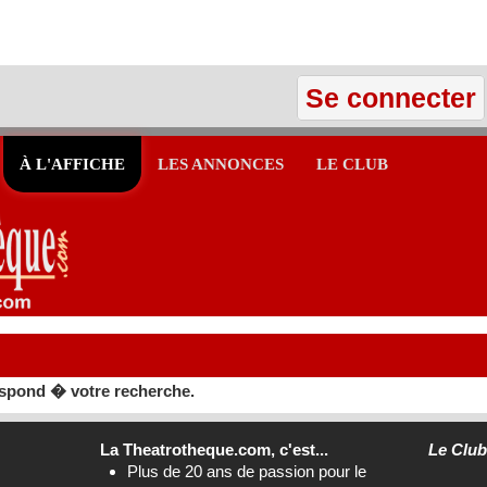
Se connecter
À L'AFFICHE
LES ANNONCES
LE CLUB
spond � votre recherche.
La Theatrotheque.com, c'est...
Le Clu
Plus de 20 ans de passion pour le