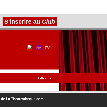
S'inscrire au
Club
Filtrer
▼
b
de La Theatrotheque.com