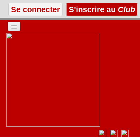
Se connecter
S'inscrire au
Club
ACCUEIL
LES TEXTES
À L'AFFICHE
LES ANNONCES
LE CLUB