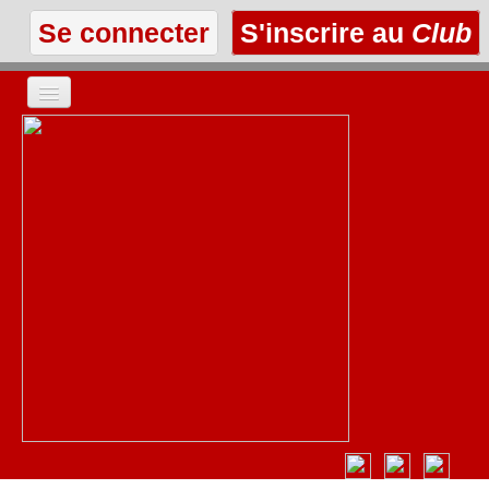
Se connecter
S'inscrire au
Club
ACCUEIL
LES TEXTES
À L'AFFICHE
LES ANNONCES
LE CLUB