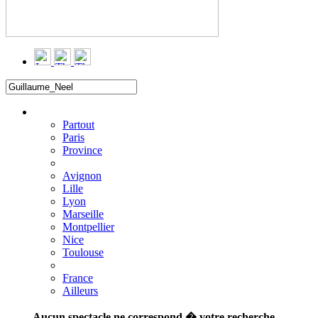
Filtrer
▼
Partout
Paris
Province
Avignon
Lille
Lyon
Marseille
Montpellier
Nice
Toulouse
France
Ailleurs
Aucun spectacle ne correspond � votre recherche.