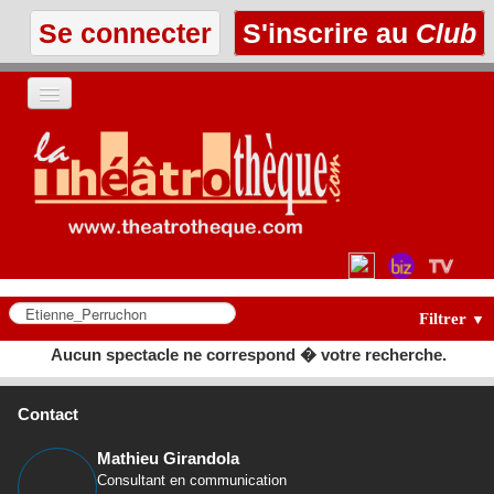
Se connecter
S'inscrire au
Club
ACCUEIL
LES TEXTES
À L'AFFICHE
LES ANNONCES
Filtrer
▼
Aucun spectacle ne correspond � votre recherche.
LE CLUB
Contact
Mathieu Girandola
Consultant en communication