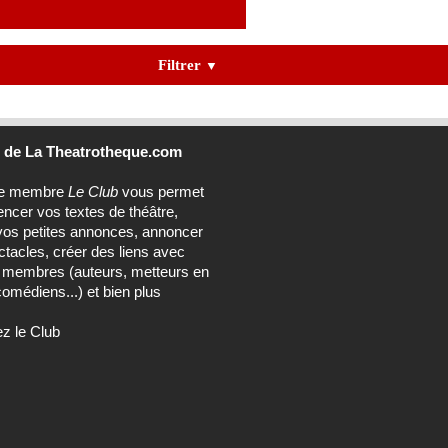
Filtrer
▼
b
de La Theatrotheque.com
ce membre
Le Club
vous permet
encer vos textes de théâtre,
vos petites annonces, annoncer
tacles, créer des liens avec
s membres (auteurs, metteurs en
omédiens...) et bien plus
ez le Club