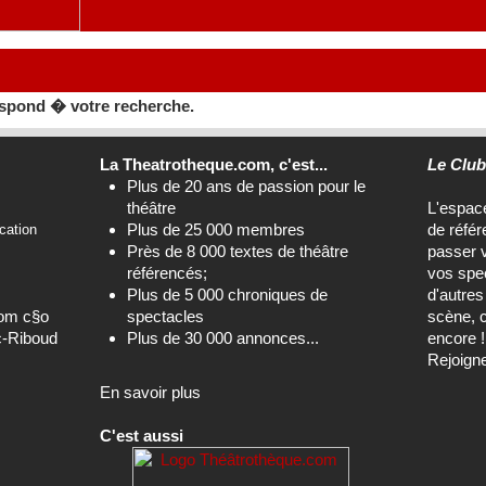
spond � votre recherche.
La Theatrotheque.com, c'est...
Le Clu
Plus de 20 ans de passion pour le
théâtre
L'espa
Plus de 25 000 membres
de référ
cation
Près de 8 000 textes de théâtre
passer 
référencés;
vos spec
Plus de 5 000 chroniques de
d'autre
com c§o
spectacles
scène, c
c-Riboud
Plus de 30 000 annonces...
encore !
Rejoign
En savoir plus
C'est aussi