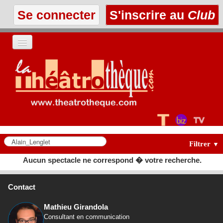
Se connecter
S'inscrire au
Club
ACCUEIL
LES TEXTES
À L'AFFICHE
LES ANNONCES
Filtrer
▼
Aucun spectacle ne correspond � votre recherche.
LE CLUB
Contact
Mathieu Girandola
Consultant en communication