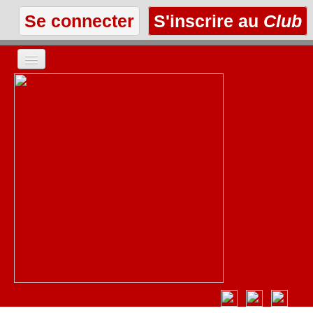
Se connecter
S'inscrire au
Club
ACCUEIL
LES TEXTES
À L'AFFICHE
LES ANNONCES
LE CLUB