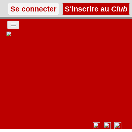
Se connecter
S'inscrire au
Club
ACCUEIL
LES TEXTES
À L'AFFICHE
LES ANNONCES
LE CLUB